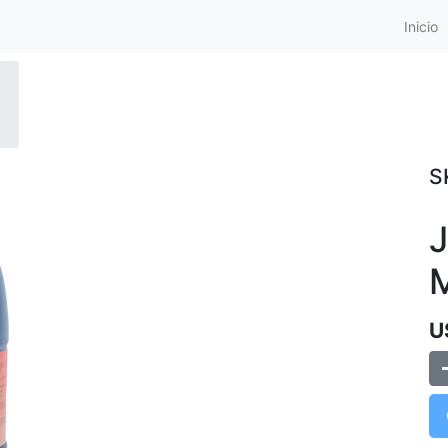
Inicio
S
J
M
U