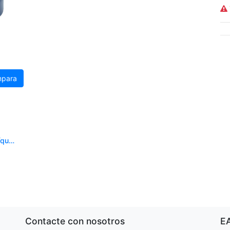
para
Quimicos - Jabón Líquido - MULTILAV - Galon(es)
Contacte con nosotros
E