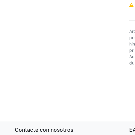
Ar
pr
hi
pr
Ac
du
Contacte con nosotros
E