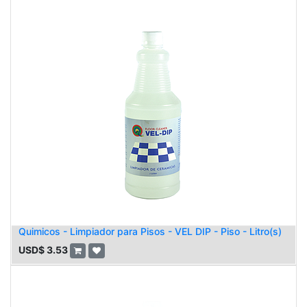
Quimicos - Limpiador para Pisos - VEL DIP - Piso - Litro(s)
USD$
3.53