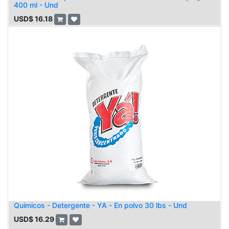
400 ml - Und
USD$
16.18
Quimicos - Detergente - YA - En polvo 30 lbs - Und
USD$
16.29