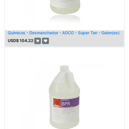
Quimicos - Desmanchador - ADCO - Super Tan - Galon(es)
USD$
104.22