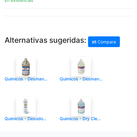
En existencias
Alternativas sugeridas:
Compara
Quimicos - Desmanchador - ADCO - Spray Spotter - Galon(es)
Quimicos - Desmanchador - ADCO - Super Tan - Galon(es)
Quimicos - Desodorante Spray - EXIT - 11 oz - Und
Quimicos - Dry Cleaner - ADCO - Wetspo - Und