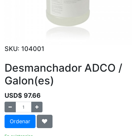
SKU:
104001
Desmanchador ADCO /
Galon(es)
USD$
97.66
Ordenar