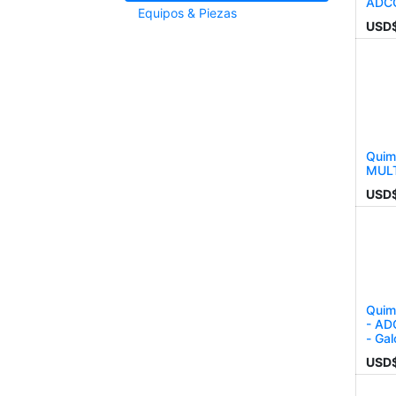
ADCO
Equipos & Piezas
USD
Quim
MULTI
USD
Quim
- AD
- Gal
USD