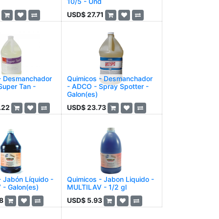
10/5 - Und
USD$
27.71
- Desmanchador
Quimicos - Desmanchador
Super Tan -
- ADCO - Spray Spotter -
Galon(es)
.22
USD$
23.73
 Jabón Líquido -
Quimicos - Jabon Liquido -
- Galon(es)
MULTILAV - 1/2 gl
8
USD$
5.93