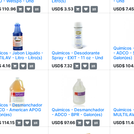
 - Wetspo - Und
Litro(s)
- Und
$
110.96
USD$
3.53
USD$
7.45
Quimicos 
icos - Jabon Liquido -
Quimicos - Desodorante
- ADCO - 
LAV - Litro - Litro(s)
Spray - EXIT - 11 oz - Und
Galon(es)
$
4.16
USD$
7.32
USD$
104
icos - Desmanchador
CO - American APOG
Quimicos - Desmanchador
Quimicos -
on(es)
- ADCO - BPR - Galon(es)
MULTILAV 
$
114.15
USD$
97.66
USD$
11.4