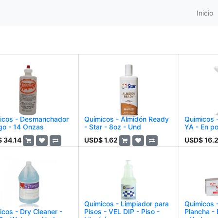
Inicio
icos - Desmanchador
Químicos - Almidón Ready
Quimicos 
go - 14 Onzas
- Star - 8oz - Und
YA - En po
$
34.14
USD$
1.62
USD$
16.
Quimicos - Limpiador para
Quimicos 
cos - Dry Cleaner -
Pisos - VEL DIP - Piso -
Plancha - 