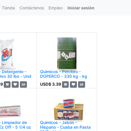
Tienda
Contáctenos
Empleo
Iniciar sesión
- Detergente -
Quimicos - Percloro -
lvo 30 lbs - Und
DOPERCO - 330 kg - kg
29
USD$
3.39
- Limpiador de
Quimicos - Jabón -
Ez Off - 5 1/4 oz
Hispano - Cuaba en Pasta